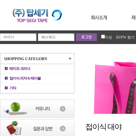
자동
ID/PW 찾기
+
SHOPPING CATEGORY
테이프 크리너
접이식 의자 & 테이블
기타
접이식 대야