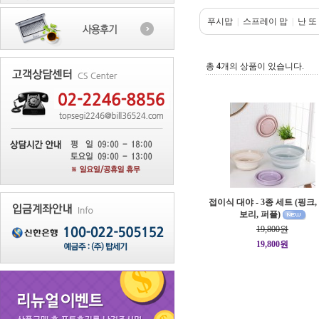
푸시맙
|
스프레이 맙
|
난 또
총
4
개의 상품이 있습니다.
접이식 대야 - 3종 세트 (핑크,
보리, 퍼플)
19,800원
19,800원