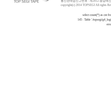
통신판매업신고번호 : 제2012-충남예산-0029 /
copyright(c) 2014 TOPSEGI All rights Re
select count(*) as cnt f
145 : Table './topsegi/g4_log
erro