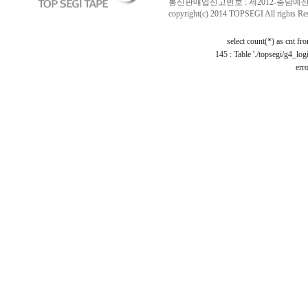
통신판매업신고번호 : 제2012-충남예산-0029 /
copyright(c) 2014 TOPSEGI All rights Re
select count(*) as cnt f
145 : Table './topsegi/g4_log
erro