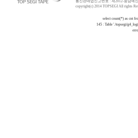
통신판매업신고번호 : 제2012-충남예산-0029 /
copyright(c) 2014 TOPSEGI All rights Re
select count(*) as cnt f
145 : Table './topsegi/g4_log
erro