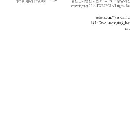
통신판매업신고번호 : 제2012-충남예산-0029 /
copyright(c) 2014 TOPSEGI All rights Re
select count(*) as cnt f
145 : Table './topsegi/g4_log
erro