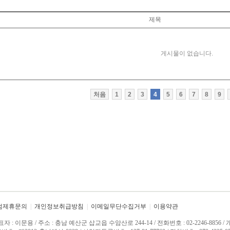
제목
게시물이 없습니다.
처음
1
2
3
4
5
6
7
8
9
점제휴문의
|
개인정보취급방침
|
이메일무단수집거부
|
이용약관
 : 이문용 / 주소 : 충남 예산군 삽교읍 수암산로 244-14 / 전화번호 : 02-2246-885