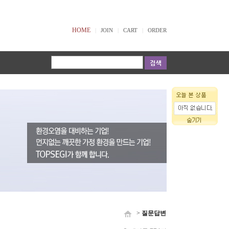
HOME
|
JOIN
|
CART
|
ORDER
>
질문답변