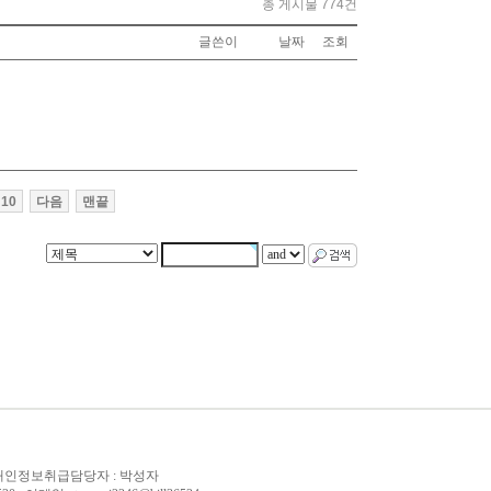
총 게시물 774건
글쓴이
날짜
조회
10
다음
맨끝
6 / 개인정보취급담당자 : 박성자