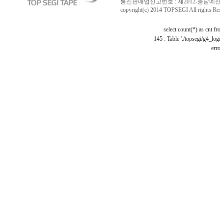
통신판매업신고번호 : 제2012-충남예산-0029 /
copyright(c) 2014 TOPSEGI All rights Re
select count(*) as cnt f
145 : Table './topsegi/g4_log
erro