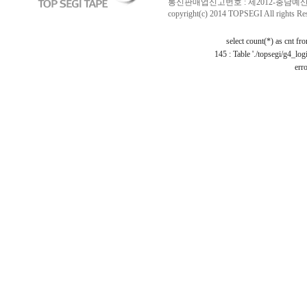
통신판매업신고번호 : 제2012-충남예산-0029 /
copyright(c) 2014 TOPSEGI All rights Re
select count(*) as cnt f
145 : Table './topsegi/g4_log
erro